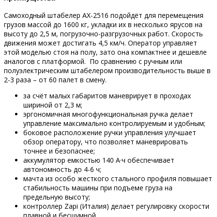
Самоходный штабелер AX-2516 подойдёт для перемещения
грузов массой до 1600 кг, укладки их в несколько ярусов на
высоту до 2,5 м, погрузочно-разгрузочных работ. Скорость
движения может достигать 4,5 км/ч. Оператор управляет
этой моделью стоя на полу, зато она компактнее и дешевле
аналогов с платформой. По сравнению с ручным или
полуэлектрическим штабелером производительность выше в
2-3 раза – от 60 палет в смену.
за счёт малых габаритов маневрирует в проходах
шириной от 2,3 м;
эргономичная многофункциональная ручка делает
управление максимально контролируемым и удобным;
боковое расположение ручки управления улучшает
обзор оператору, что позволяет маневрировать
точнее и безопаснее;
аккумулятор емкостью 140 А·ч обеспечивает
автономность до 4-6 ч;
мачта из особо жесткого стального профиля повышает
стабильность машины при подъеме груза на
предельную высоту;
контроллер Zapi (Италия) делает регулировку скорости
плавной и бесшумной.