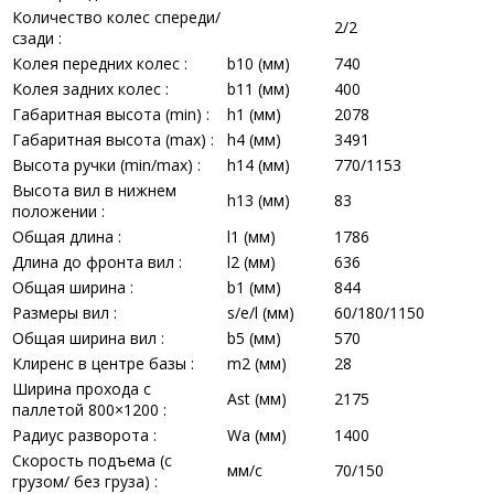
Количество колес спереди/
2/2
сзади :
Колея передних колес :
b10 (мм)
740
Колея задних колес :
b11 (мм)
400
Габаритная высота (min) :
h1 (мм)
2078
Габаритная высота (max) :
h4 (мм)
3491
Высота ручки (min/max) :
h14 (мм)
770/1153
Высота вил в нижнем
h13 (мм)
83
положении :
Общая длина :
l1 (мм)
1786
Длина до фронта вил :
l2 (мм)
636
Общая ширина :
b1 (мм)
844
Размеры вил :
s/e/l (мм)
60/180/1150
Общая ширина вил :
b5 (мм)
570
Клиренс в центре базы :
m2 (мм)
28
Ширина прохода с
Ast (мм)
2175
паллетой 800×1200 :
Радиус разворота :
Wa (мм)
1400
Скорость подъема (с
мм/с
70/150
грузом/ без груза) :