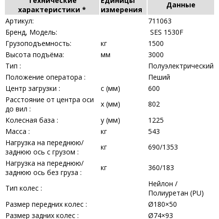
Технические
Единицы
Данные
характеристики *
измерения
Артикул:
711063
Бренд, Модель:
SES 1530F
Грузоподъемность:
кг
1500
Высота подъёма:
мм
3000
Тип :
Полуэлектрический
Положение оператора :
Пеший
Центр загрузки :
с (мм)
600
Расстояние от центра оси
x (мм)
802
до вил :
Колесная база :
y (мм)
1225
Масса :
кг
543
Нагрузка на переднюю/
кг
690/1353
заднюю ось с грузом :
Нагрузка на переднюю/
кг
360/183
заднюю ось без груза :
Нейлон /
Тип колес :
Полиуретан (PU)
Размер передних колес :
Ø180×50
Размер задних колес :
Ø74×93