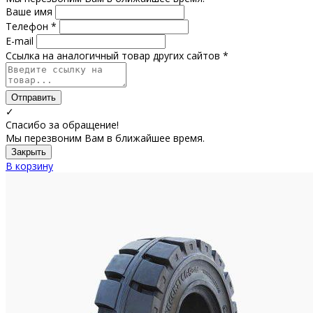
Ваше имя
Телефон *
E-mail
Ссылка на аналогичный товар других сайтов *
Отправить
✓
Спасибо за обращение!
Мы перезвоним Вам в ближайшее время.
Закрыть
В корзину