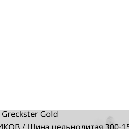
 Greckster Gold
ИКОВ
/
Шина цельнолитая 300-15 /