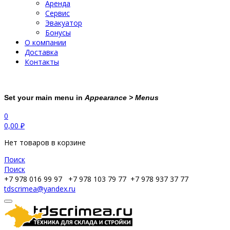
Аренда
Сервис
Эвакуатор
Бонусы
О компании
Доставка
Контакты
Set your main menu in
Appearance > Menus
0
0,00
₽
Нет товаров в корзине
Поиск
Поиск
+7 978 016 99 97
+7 978 103 79 77
+7 978 937 37 77
tdscrimea@yandex.ru