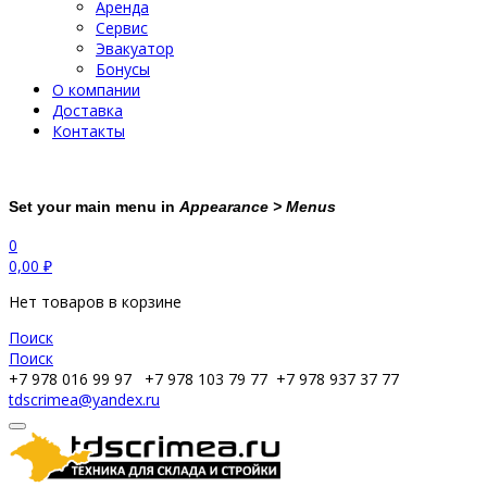
Аренда
Сервис
Эвакуатор
Бонусы
О компании
Доставка
Контакты
Set your main menu in
Appearance > Menus
0
0,00
₽
Нет товаров в корзине
Поиск
Поиск
+7 978 016 99 97
+7 978 103 79 77
+7 978 937 37 77
tdscrimea@yandex.ru