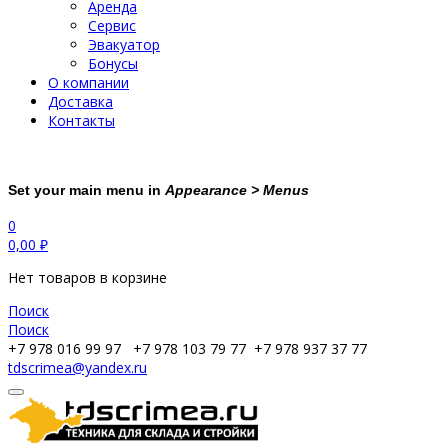
Аренда
Сервис
Эвакуатор
Бонусы
О компании
Доставка
Контакты
Set your main menu in
Appearance > Menus
0
0,00
₽
Нет товаров в корзине
Поиск
Поиск
+7 978 016 99 97
+7 978 103 79 77
+7 978 937 37 77
tdscrimea@yandex.ru