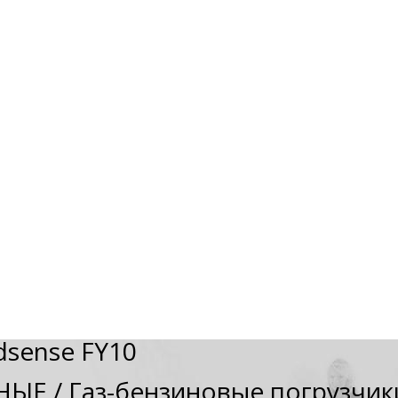
dsense FY10
НЫЕ
/
Газ-бензиновые погрузчик