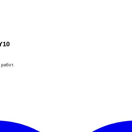
Y10
 работ.