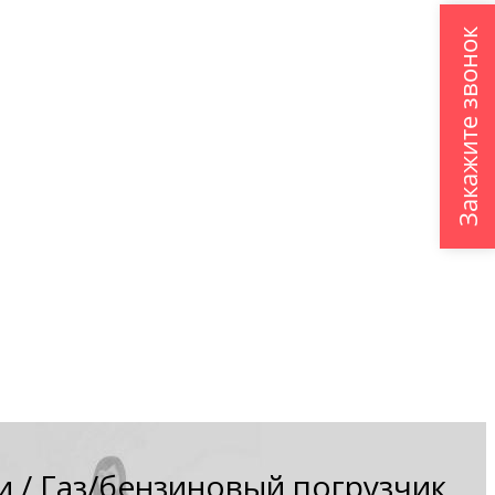
Закажите звонок
и
/
Газ/бензиновый погрузчик