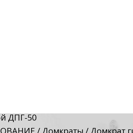
ой ДПГ-50
ДОВАНИЕ
/
Домкраты
/
Домкрат г