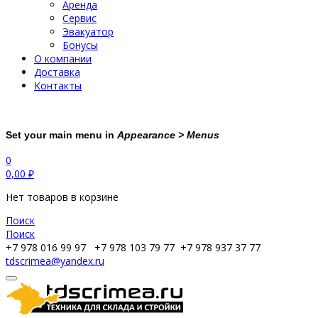
Аренда
Сервис
Эвакуатор
Бонусы
О компании
Доставка
Контакты
Set your main menu in
Appearance > Menus
0
0,00
₽
Нет товаров в корзине
Поиск
Поиск
+7 978 016 99 97
+7 978 103 79 77
+7 978 937 37 77
tdscrimea@yandex.ru