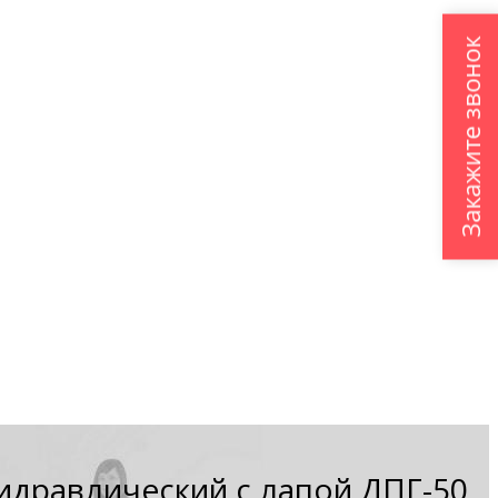
Закажите звонок
идравлический с лапой ДПГ-50