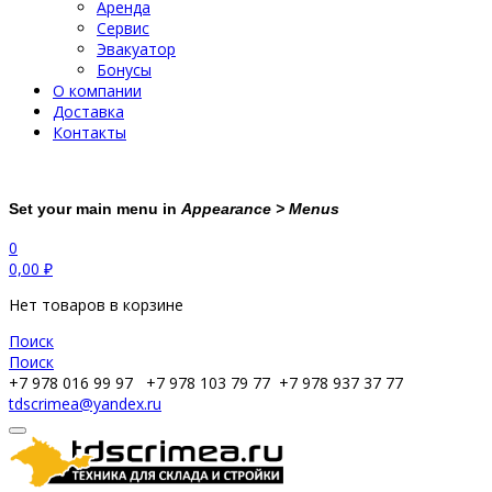
Аренда
Сервис
Эвакуатор
Бонусы
О компании
Доставка
Контакты
Set your main menu in
Appearance > Menus
0
0,00
₽
Нет товаров в корзине
Поиск
Поиск
+7 978 016 99 97
+7 978 103 79 77
+7 978 937 37 77
tdscrimea@yandex.ru