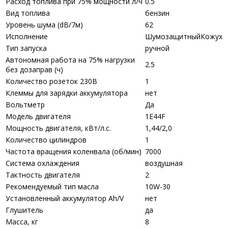
Расход топлива при 75% мощности л/ч
0.5
Вид топлива
бензин
Уровень шума (dB/7м)
62
Исполнение
ШумозащитныйКожух
Тип запуска
ручной
Автономная работа на 75% нагрузки
2.5
без дозаправ (ч)
Количество розеток 230В
1
Клеммы для зарядки аккумулятора
нет
Вольтметр
Да
Модель двигателя
1E44F
Мощность двигателя, кВт/л.с.
1,44/2,0
Количество цилиндров
1
Частота вращения коленвала (об/мин)
7000
Система охлаждения
воздушная
Тактность двигателя
2
Рекомендуемый тип масла
10W-30
Установленный аккумулятор Ah/V
нет
Глушитель
да
Масса, кг
8