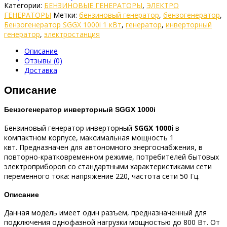
Категории:
БЕНЗИНОВЫЕ ГЕНЕРАТОРЫ
,
ЭЛЕКТРО
ГЕНЕРАТОРЫ
Метки:
бензиновый генератор
,
бензогенератор
,
Бензогенератор SGGX 1000i 1 кВт
,
генератор
,
инверторный
генератор
,
электростанция
Описание
Отзывы (0)
Доставка
Описание
Бензогенератор инверторный SGGX 1000i
Бензиновый генератор инверторный
SGGX 1000i
в
компактном корпусе, максимальная мощность 1
квт. Предназначен для автономного энергоснабжения, в
повторно-кратковременном режиме, потребителей бытовых
электроприборов со стандартными характеристиками сети
переменного тока: напряжение 220, частота сети 50 Гц.
Описание
Данная модель имеет один разъем, предназначенный для
подключения однофазной нагрузки мощностью до 800 Вт. От