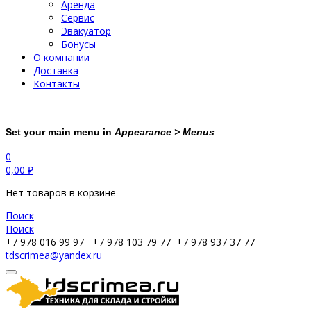
Аренда
Сервис
Эвакуатор
Бонусы
О компании
Доставка
Контакты
Set your main menu in
Appearance > Menus
0
0,00
₽
Нет товаров в корзине
Поиск
Поиск
+7 978 016 99 97
+7 978 103 79 77
+7 978 937 37 77
tdscrimea@yandex.ru