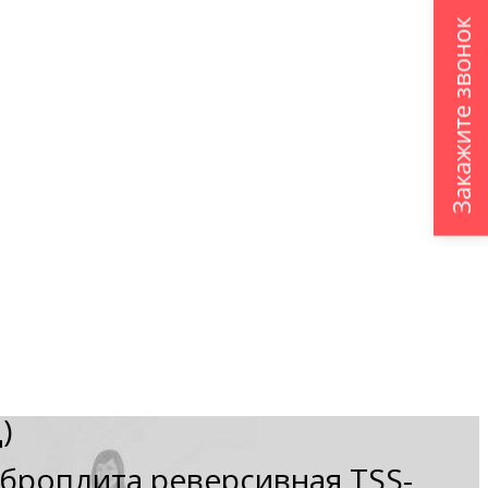
Закажите звонок
)
броплита реверсивная TSS-