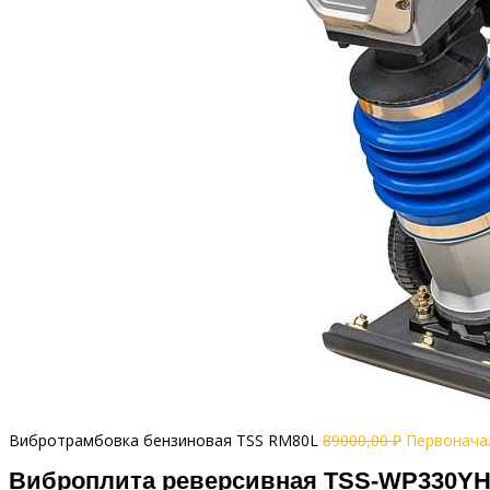
Вибротрамбовка бензиновая TSS RM80L
89000,00
₽
Первоначал
Виброплита реверсивная TSS-WP330YH 