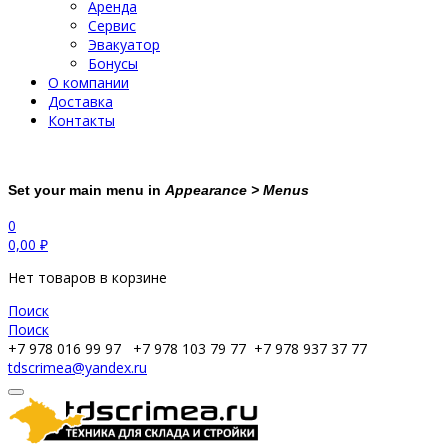
Аренда
Сервис
Эвакуатор
Бонусы
О компании
Доставка
Контакты
Set your main menu in
Appearance > Menus
0
0,00
₽
Нет товаров в корзине
Поиск
Поиск
+7 978 016 99 97
+7 978 103 79 77
+7 978 937 37 77
tdscrimea@yandex.ru