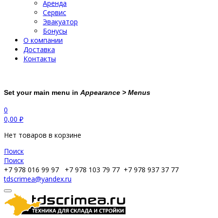
Аренда
Сервис
Эвакуатор
Бонусы
О компании
Доставка
Контакты
Set your main menu in
Appearance > Menus
0
0,00
₽
Нет товаров в корзине
Поиск
Поиск
+7 978 016 99 97
+7 978 103 79 77
+7 978 937 37 77
tdscrimea@yandex.ru