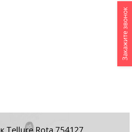
Закажите звонок
 Tellure Rota 754127