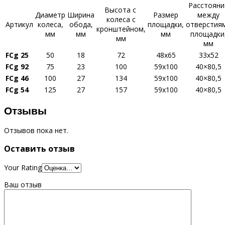
Расстояни
Высота с
Диаметр
Ширина
Размер
между
колеса с
Артикул
колеса,
обода,
площадки,
отверстия
кронштейном,
мм
мм
мм
площадки
мм
мм
FCg 25
50
18
72
48х65
33х52
FCg 92
75
23
100
59х100
40×80,5
FCg 46
100
27
134
59х100
40×80,5
FCg 54
125
27
157
59х100
40×80,5
Отзывы
Отзывов пока нет.
Оставить отзыв
Your Rating
Ваш отзыв