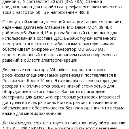
данной ДГУ составляет 30 кВт (37.5 кВА). Станция
предназначена для выработки трёхфазного электрического
тока с частотой 50 Гц и напряжением 400 В.
Основу этой модели дизельной электростанции составляет
надёжный двигатель Mitsudiesel MD Diesel MDN 38 4L с
рабочим объёмом 4,15 л. разработанный специально для
использования в составе ДЭС. Выработку качественного
электрического тока со стабильными характеристиками
обеспечивает синхронный генератор MD-SA-30 (A) ,
спроектированный с использованием самых современных
решений в области электрогенерации.
Дизельные генераторы Mitsudiesel хорошо знакомы
российским специалистам-энергетикам и поставляются в
Россию уже более 10 лет. Это идеальные генераторы для
резерва т.к. отличаются весьма низкой стоимостью для
оборудования такого класса. Запчасти и расходные
материалы для дизель-генераторных установок Mitsudiesel
доступны во всех регионах России, ремонт и техническое
обслуживание обеспечивается без промедления, что весьма
важно для многих заказчиков.
Данная модель соответствует отечественному обозначению
АД-30С-Т400-1РКМ29 . Вы можете купить этот резервный