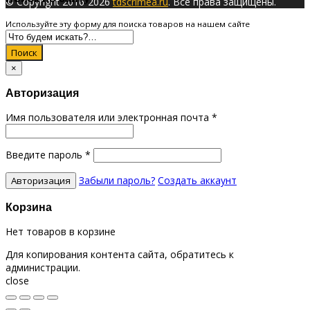
© Copyright 2016-2026
tdscrimea.ru
. Все права защищены.
Используйте эту форму для поиска товаров на нашем сайте
Поиск
×
Авторизация
Имя пользователя или электронная почта
*
Введите пароль
*
Забыли пароль?
Создать аккаунт
Корзина
Нет товаров в корзине
Для копирования контента сайта, обратитесь к
администрации.
close