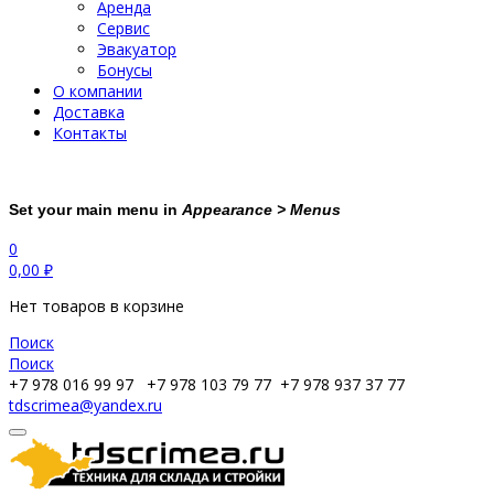
Аренда
Сервис
Эвакуатор
Бонусы
О компании
Доставка
Контакты
Set your main menu in
Appearance > Menus
0
0,00
₽
Нет товаров в корзине
Поиск
Поиск
+7 978 016 99 97
+7 978 103 79 77
+7 978 937 37 77
tdscrimea@yandex.ru