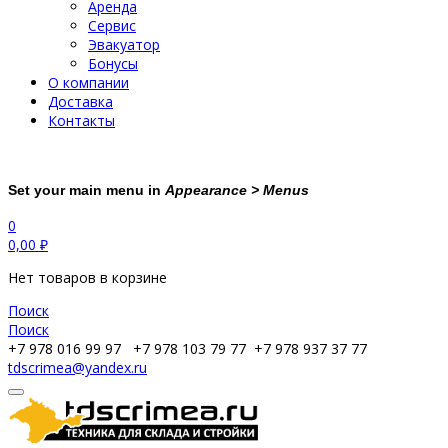
Аренда
Сервис
Эвакуатор
Бонусы
О компании
Доставка
Контакты
Set your main menu in
Appearance > Menus
0
0,00
₽
Нет товаров в корзине
Поиск
Поиск
+7 978 016 99 97
+7 978 103 79 77
+7 978 937 37 77
tdscrimea@yandex.ru