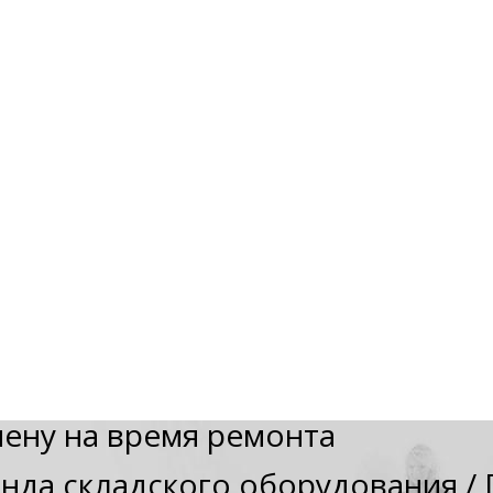
мену на время ремонта
нда складского оборудования
/